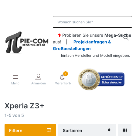
Probieren Sie unsere
Mega-Suche
aus! |
Projektanfragen &
Großbestellungen
Einfach Hersteller und Modell eingeben.
1
Menü
Anmelden
Warenkorb
Xperia Z3+
1-5
von
5
Filtern
Sortieren