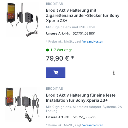
BRODIT AB
Brodit Aktiv Halterung mit
Zigarettenanzünder-Stecker für Sony
Xperia Z3+
Mit Kugelgelenk und USB-Kabel.
Unsere Art.-Nr.
521751_021851
*
Preise inkl. MwSt., zzgl.
Versandkosten
1-7 Werktage
79,90 € *
BRODIT AB
Brodit Aktiv Halterung für eine feste
Installation für Sony Xperia Z3+
Mit Kugelgelenk. Mit Molex Adapter-Systeme. 2A
Ladung.
Unsere Art.-Nr.
513751_003723
*
Preise inkl. MwSt., zzgl.
Versandkosten