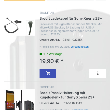
BRODIT AB
Brodit Ladekabel für Sony Xperia Z3+
Ladekabel mit Zigarettenanzünder-Stecker. Mit
Micro-USB Stecker, 2A Ladung. Mit USB A
Steckdose in Zigarettenanzünder-Stecker, 1A
Ladung. 12/24V.
Unsere Art.-Nr.
941011_037354
*
Preise inkl. MwSt., zzgl.
Versandkosten
1-7 Werktage
19,90 € *
BRODIT AB
Brodit Passiv Halterung mit
Kugelgelenk für Sony Xperia Z3+
Unsere Art.-Nr.
511751_021043