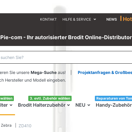
I
Hot
KONTAKT
HILFE & SERVICE
NEWS
Pie-com - Ihr autorisierter Brodit Online-Distributor
eren Sie unsere
Mega-Suche
aus! |
Projektanfragen & Großbe
ersteller und Modell eingeben.
swählen
3. evtl. Zubehör wählen
Reparaturen von To
lter
Brodit Halterzubehör
NEU
Handy-Zubehör
Zebra
ZD410