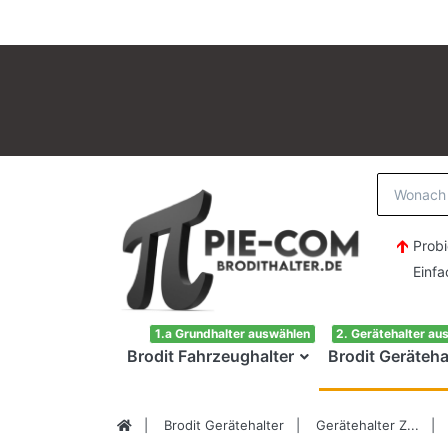
Probi
Einfach H
1.a Grundhalter auswählen
2. Gerätehalter au
Brodit Fahrzeughalter
Brodit Geräteha
Brodit Gerätehalter
Gerätehalter Z...