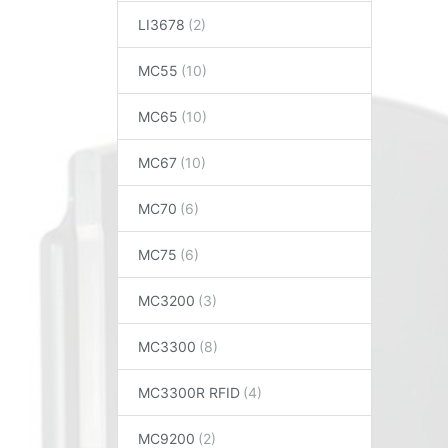
LI3678
MC55
MC65
MC67
MC70
MC75
MC3200
MC3300
MC3300R RFID
MC9200