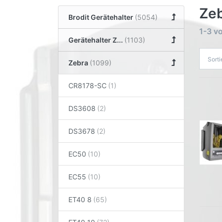
Ze
Brodit Gerätehalter
1-3
v
Gerätehalter Z...
Sort
Zebra
CR8178-SC
DS3608
DS3678
EC50
EC55
ET40 8