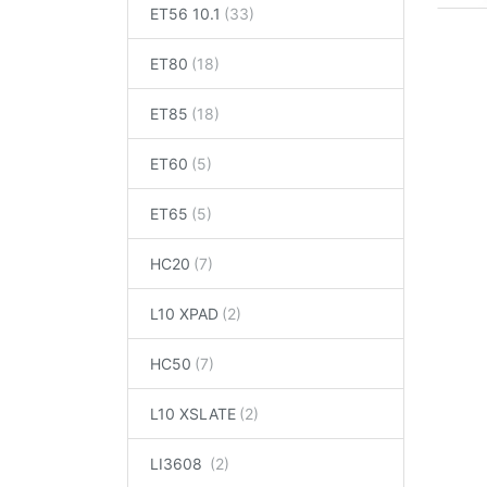
ET56 10.1
ET80
ET85
ET60
ET65
HC20
L10 XPAD
HC50
L10 XSLATE
LI3608