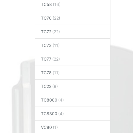
TC58
TC70
TC72
TC73
TC77
TC78
TC22
TC8000
TC8300
VC80