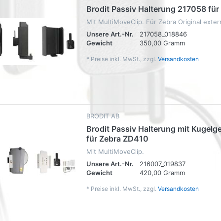
Brodit Passiv Halterung 217058 fü
Mit MultiMoveClip. Für Zebra Original exter
Unsere Art.-Nr.
217058_018846
Gewicht
350,00 Gramm
*
Preise inkl. MwSt., zzgl.
Versandkosten
BRODIT AB
Brodit Passiv Halterung mit Kugel
für Zebra ZD410
Mit MultiMoveClip.
Unsere Art.-Nr.
216007_019837
Gewicht
420,00 Gramm
*
Preise inkl. MwSt., zzgl.
Versandkosten