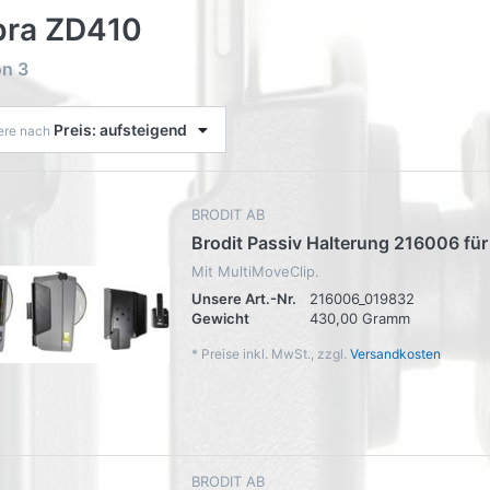
bra ZD410
on
3
Preis: aufsteigend
iere nach
BRODIT AB
Brodit Passiv Halterung 216006 fü
Mit MultiMoveClip.
Unsere Art.-Nr.
216006_019832
Gewicht
430,00 Gramm
*
Preise inkl. MwSt., zzgl.
Versandkosten
BRODIT AB