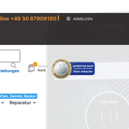
I
line +49 30 67909190
ANMELDEN
1
Waren
Korb
stellungen
mTom, Garmin, Becker
33!
Reparatur