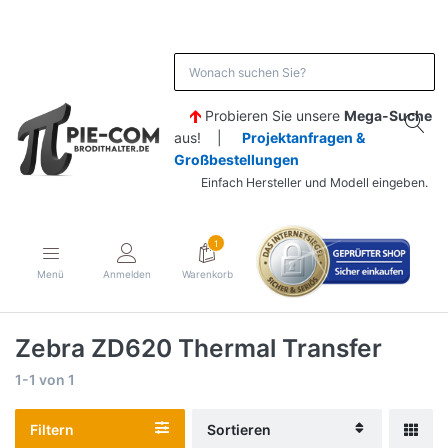
Probieren Sie unsere
Mega-Suche
aus! |
Projektanfragen &
Großbestellungen
Einfach Hersteller und Modell eingeben.
1
Menü
Anmelden
Warenkorb
Zebra ZD620 Thermal Transfer
1-1
von
1
Filtern
Sortieren