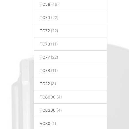
TC58
TC70
TC72
TC73
TC77
TC78
TC22
TC8000
TC8300
VC80