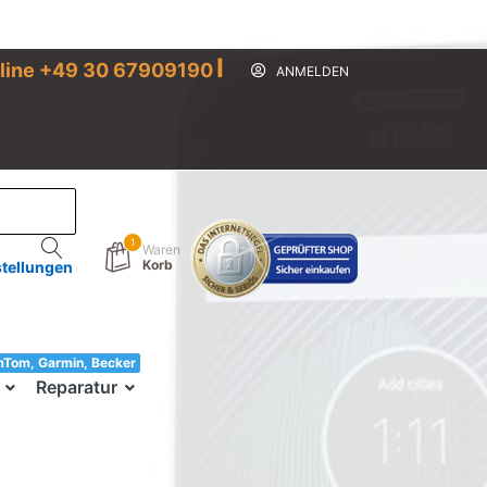
I
line +49 30 67909190
ANMELDEN
1
Waren
Korb
stellungen
mTom, Garmin, Becker
33!
Reparatur