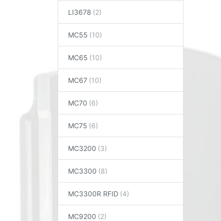
LI3678
MC55
MC65
MC67
MC70
MC75
MC3200
MC3300
MC3300R RFID
MC9200