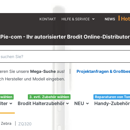
I
Hot
KONTAKT
HILFE & SERVICE
NEWS
Pie-com - Ihr autorisierter Brodit Online-Distributor
eren Sie unsere
Mega-Suche
aus! |
Projektanfragen & Großbe
ersteller und Modell eingeben.
swählen
3. evtl. Zubehör wählen
Reparaturen von To
lter
Brodit Halterzubehör
NEU
Handy-Zubehör
Zebra
ZQ320