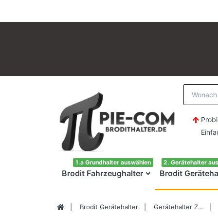
Probi
Einfach H
1.a Grundhalter auswählen
2. Gerätehalter au
Brodit Fahrzeughalter
Brodit Geräteha
Brodit Gerätehalter
Gerätehalter Z...