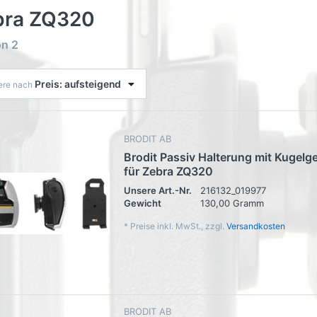
bra ZQ320
on
2
Preis: aufsteigend
iere nach
BRODIT AB
Brodit Passiv Halterung mit Kugelg
für Zebra ZQ320
Unsere Art.-Nr.
216132_019977
Gewicht
130,00 Gramm
*
Preise inkl. MwSt., zzgl.
Versandkosten
BRODIT AB