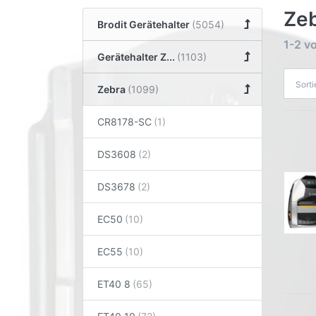
Ze
Brodit Gerätehalter
1-2
v
Gerätehalter Z...
Sort
Zebra
CR8178-SC
DS3608
DS3678
EC50
EC55
ET40 8