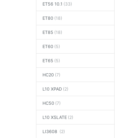
ET56 10.1
ET80
ET85
ET60
ET65
HC20
L10 XPAD
HC50
L10 XSLATE
LI3608