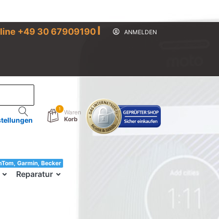
I
line +49 30 67909190
ANMELDEN
1
Waren
Korb
stellungen
mTom, Garmin, Becker
33!
Reparatur