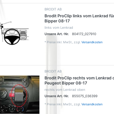
BRODIT AB
Brodit ProClip links vom Lenkrad f
Bipper 08-17
links vom Lenkrad
Unsere Art.-Nr.
804172_027910
*
Preise inkl. MwSt., zzgl.
Versandkosten
BRODIT AB
Brodit ProClip rechts vom Lenkrad 
Peugeot Bipper 08-17
rechts vom Lenkrad oben
Unsere Art.-Nr.
855075_036399
*
Preise inkl. MwSt., zzgl.
Versandkosten