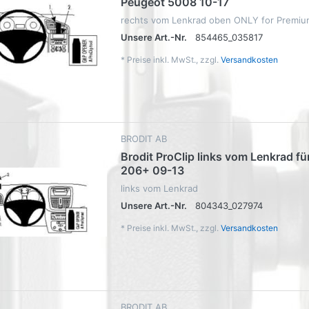
Peugeot 5008 10-17
rechts vom Lenkrad oben ONLY for Premiu
Unsere Art.-Nr.
854465_035817
*
Preise inkl. MwSt., zzgl.
Versandkosten
BRODIT AB
Brodit ProClip links vom Lenkrad f
206+ 09-13
links vom Lenkrad
Unsere Art.-Nr.
804343_027974
*
Preise inkl. MwSt., zzgl.
Versandkosten
BRODIT AB