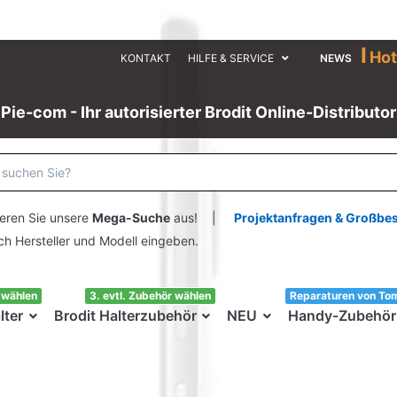
I
Hot
KONTAKT
HILFE & SERVICE
NEWS
Pie-com - Ihr autorisierter Brodit Online-Distributor
eren Sie unsere
Mega-Suche
aus! |
Projektanfragen & Großbe
ersteller und Modell eingeben.
swählen
3. evtl. Zubehör wählen
Reparaturen von To
lter
Brodit Halterzubehör
NEU
Handy-Zubehör