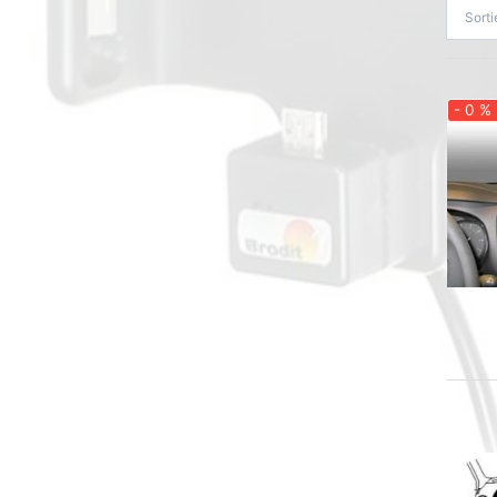
Sort
- 0 %