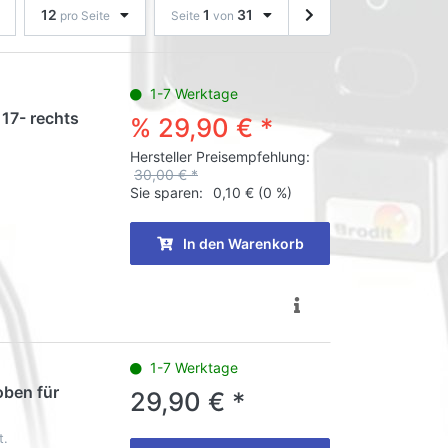
12
1
31
pro Seite
Seite
von
1-7 Werktage
 17- rechts
% 29,90 € *
Hersteller Preisempfehlung:
30,00 € *
Sie sparen:
0,10 €
(0 %)
In den Warenkorb
1-7 Werktage
oben für
29,90 € *
t.