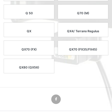
Q 50
Q70 (M)
QX
QX4/ Terrano Regulus
QX70 (FX)
QX70 (FX35/FX45)
QX80 (QX56)