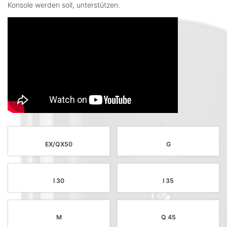
Konsole werden soll, unterstützen.
EX/QX50
G
I 30
I 35
M
Q 45