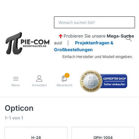
Probieren Sie unsere
Mega-Suche
aus! |
Projektanfragen &
Großbestellungen
Einfach Hersteller und Modell eingeben.
1
Menü
Anmelden
Warenkorb
Opticon
1-1
von
1
H-28
OPH-1004