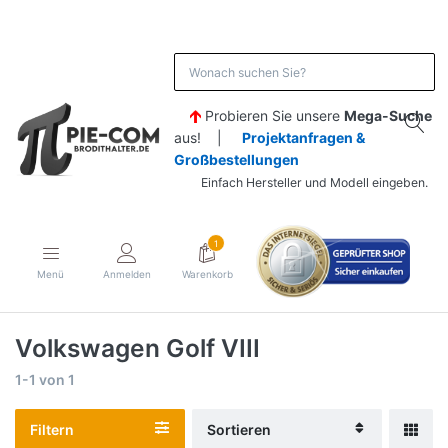
Probieren Sie unsere
Mega-Suche
aus! |
Projektanfragen &
Großbestellungen
Einfach Hersteller und Modell eingeben.
1
Menü
Anmelden
Warenkorb
Volkswagen Golf VIII
1-1
von
1
Filtern
Sortieren