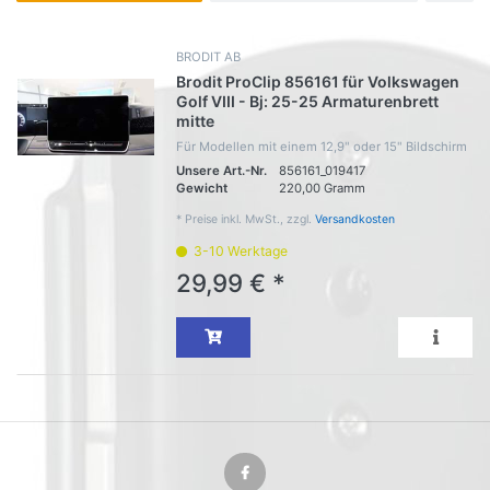
BRODIT AB
Brodit ProClip 856161 für Volkswagen
Golf VIII - Bj: 25-25 Armaturenbrett
mitte
Für Modellen mit einem 12,9" oder 15" Bildschirm
Unsere Art.-Nr.
856161_019417
Gewicht
220,00 Gramm
*
Preise inkl. MwSt., zzgl.
Versandkosten
3-10 Werktage
29,99 € *