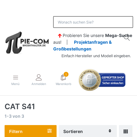
Probieren Sie unsere
Mega-Suche
aus! |
Projektanfragen &
Großbestellungen
Einfach Hersteller und Modell eingeben.
1
Menü
Anmelden
Warenkorb
CAT S41
1-3
von
3
Filtern
Sortieren