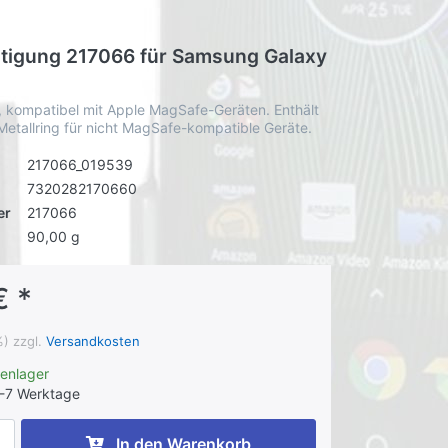
stigung 217066 für Samsung Galaxy
 kompatibel mit Apple MagSafe-Geräten. Enthält
etallring für nicht MagSafe-kompatible Geräte.
217066_019539
7320282170660
er
217066
90,00 g
€ *
%) zzgl.
Versandkosten
enlager
-7 Werktage
In den Warenkorb