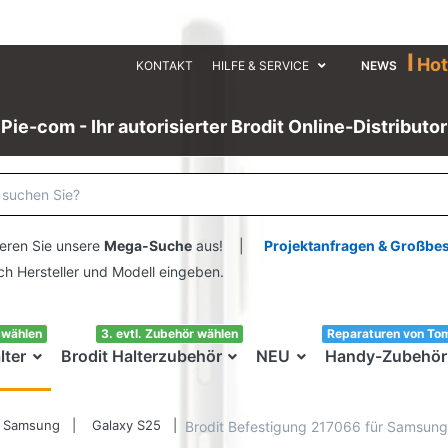
I
Hot
KONTAKT
HILFE & SERVICE
NEWS
Pie-com - Ihr autorisierter Brodit Online-Distributor
eren Sie unsere
Mega-Suche
aus! |
Projektanfragen & Großbe
ersteller und Modell eingeben.
swählen
3. evtl. Zubehör wählen
Reparaturen von To
lter
Brodit Halterzubehör
NEU
Handy-Zubehör
Samsung
Galaxy S25
Brodit Befestigung 217066 für Samsun