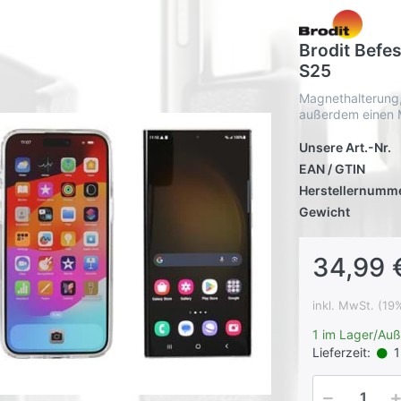
Brodit Befe
S25
Magnethalterung,
außerdem einen M
Unsere Art.-Nr.
EAN / GTIN
Herstellernumm
Gewicht
34,99 
inkl. MwSt. (19
1 im Lager/Auß
Lieferzeit:
1