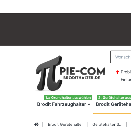
Probi
Einfach H
1.a Grundhalter auswählen
2. Gerätehalter au
Brodit Fahrzeughalter
Brodit Geräteha
Brodit Gerätehalter
Gerätehalter S...