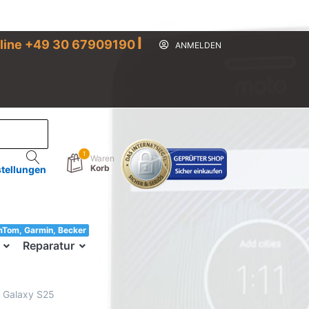
I
line +49 30 67909190
ANMELDEN
1
Waren
Korb
stellungen
mTom, Garmin, Becker
33!
Reparatur
g Galaxy S25