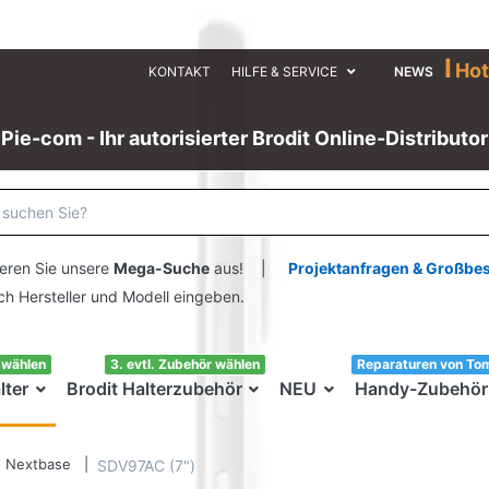
I
Hot
KONTAKT
HILFE & SERVICE
NEWS
Pie-com - Ihr autorisierter Brodit Online-Distributor
eren Sie unsere
Mega-Suche
aus! |
Projektanfragen & Großbe
ersteller und Modell eingeben.
swählen
3. evtl. Zubehör wählen
Reparaturen von To
lter
Brodit Halterzubehör
NEU
Handy-Zubehör
Nextbase
SDV97AC (7")