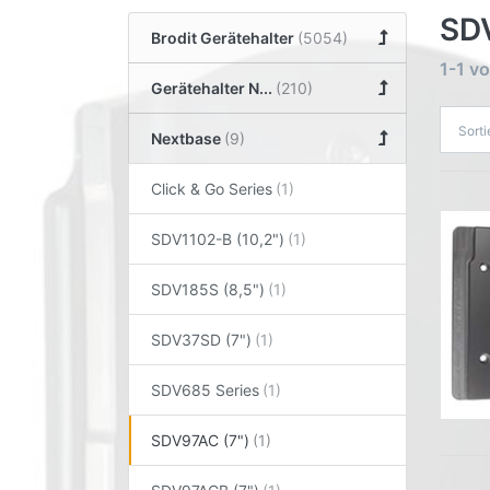
SDV
Brodit Gerätehalter
1-1
v
Gerätehalter N...
Sort
Nextbase
Click & Go Series
SDV1102-B (10,2")
SDV185S (8,5")
SDV37SD (7")
SDV685 Series
SDV97AC (7")