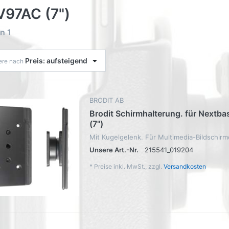
97AC (7")
on
1
Preis: aufsteigend
iere nach
BRODIT AB
Brodit Schirmhalterung. für Nextb
(7")
Mit Kugelgelenk. Für Multimedia-Bildschirm
Unsere Art.-Nr.
215541_019204
*
Preise inkl. MwSt., zzgl.
Versandkosten