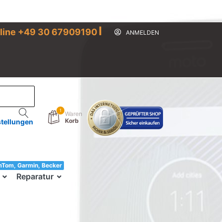
I
line +49 30 67909190
ANMELDEN
1
Waren
Korb
stellungen
mTom, Garmin, Becker
33!
Reparatur