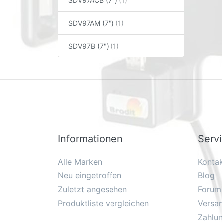
SDV97ACB (7")
SDV97AM (7")
SDV97B (7")
Informationen
Serv
Alle Marken
Konta
Neu eingetroffen
Blog
Zuletzt angesehen
Forum
Produktliste vergleichen
Versa
Zahlu