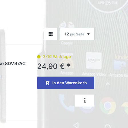
12
pro Seite
3-10 Werktage
ase SDV97AC
24,90 € *
e.
In den Warenkorb