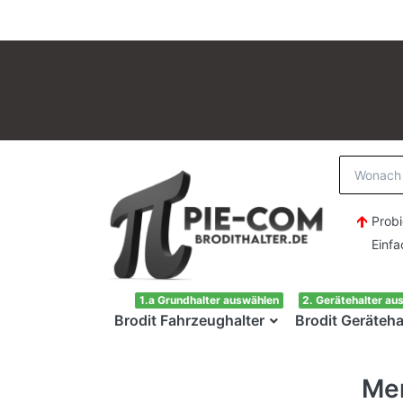
Probi
Einfach H
1.a Grundhalter auswählen
2. Gerätehalter au
Brodit Fahrzeughalter
Brodit Geräteha
Me