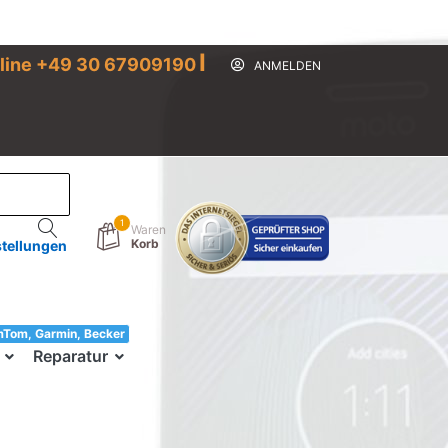
I
line +49 30 67909190
ANMELDEN
1
Waren
Korb
stellungen
mTom, Garmin, Becker
33!
Reparatur