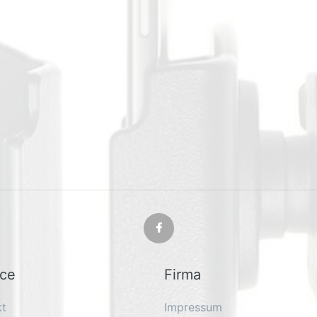
ice
Firma
kt
Impressum