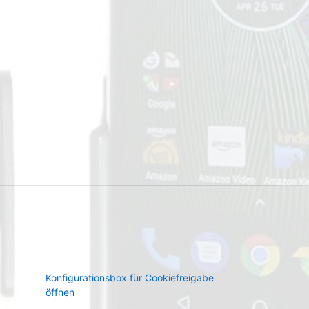
Konfigurationsbox für Cookiefreigabe
öffnen