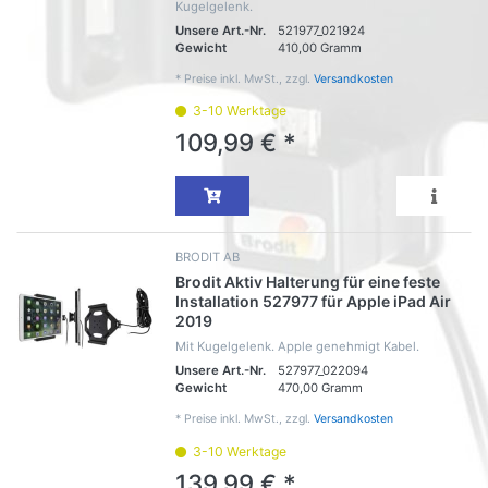
Kugelgelenk.
Unsere Art.-Nr.
521977_021924
Gewicht
410,00 Gramm
*
Preise inkl. MwSt., zzgl.
Versandkosten
3-10 Werktage
109,99 € *
BRODIT AB
Brodit Aktiv Halterung für eine feste
Installation 527977 für Apple iPad Air
2019
Mit Kugelgelenk. Apple genehmigt Kabel.
Unsere Art.-Nr.
527977_022094
Gewicht
470,00 Gramm
*
Preise inkl. MwSt., zzgl.
Versandkosten
3-10 Werktage
139,99 € *