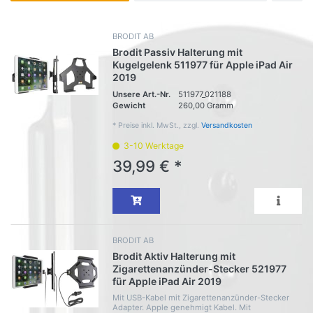
BRODIT AB
Brodit Passiv Halterung mit
Kugelgelenk 511977 für Apple iPad Air
2019
Unsere Art.-Nr.
511977_021188
Gewicht
260,00 Gramm
*
Preise inkl. MwSt., zzgl.
Versandkosten
3-10 Werktage
39,99 € *
BRODIT AB
Brodit Aktiv Halterung mit
Zigarettenanzünder-Stecker 521977
für Apple iPad Air 2019
Mit USB-Kabel mit Zigarettenanzünder-Stecker
Adapter. Apple genehmigt Kabel. Mit