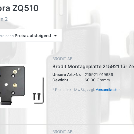
bra ZQ510
on
2
Preis: aufsteigend
iere nach
BRODIT AB
Brodit Montageplatte 215921 für Z
Unsere Art.-Nr.
215921_019686
Gewicht
60,00 Gramm
*
Preise inkl. MwSt., zzgl.
Versandkosten
BRODIT AB