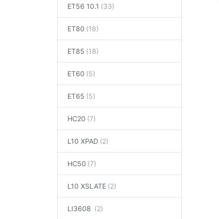
ET56 10.1
ET80
ET85
ET60
ET65
HC20
L10 XPAD
HC50
L10 XSLATE
LI3608