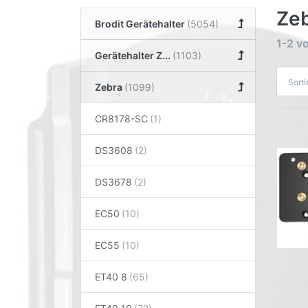
Ze
Brodit Gerätehalter
1-2
v
Gerätehalter Z...
Sort
Zebra
CR8178-SC
DS3608
DS3678
EC50
EC55
ET40 8