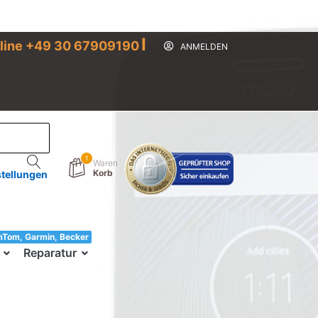
I
line +49 30 67909190
ANMELDEN
1
Waren
Korb
stellungen
mTom, Garmin, Becker
33!
Reparatur