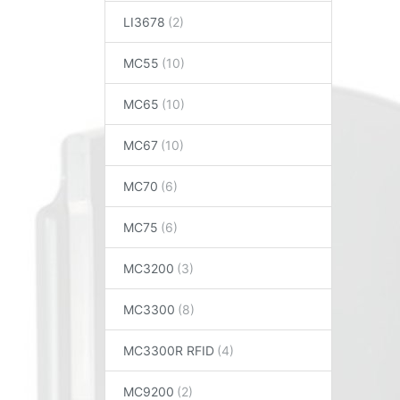
LI3678
MC55
MC65
MC67
MC70
MC75
MC3200
MC3300
MC3300R RFID
MC9200