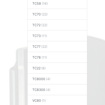
TC58
TC70
TC72
TC73
TC77
TC78
TC22
TC8000
TC8300
VC80