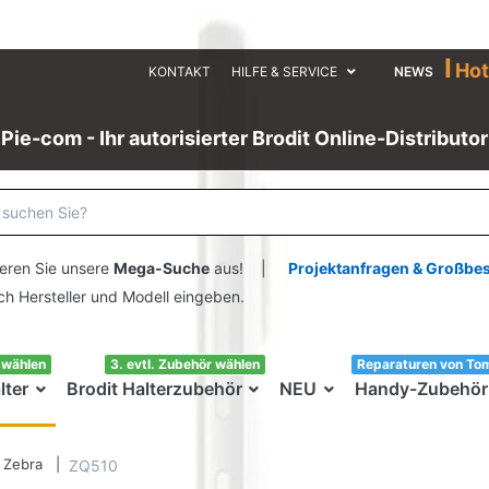
I
Hot
KONTAKT
HILFE & SERVICE
NEWS
Pie-com - Ihr autorisierter Brodit Online-Distributor
eren Sie unsere
Mega-Suche
aus! |
Projektanfragen & Großbe
ersteller und Modell eingeben.
swählen
3. evtl. Zubehör wählen
Reparaturen von To
lter
Brodit Halterzubehör
NEU
Handy-Zubehör
Zebra
ZQ510