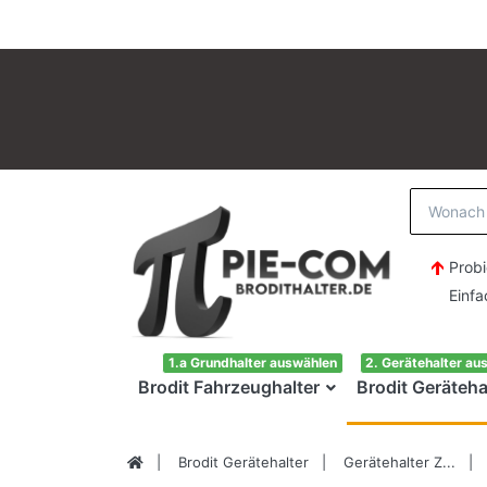
Probi
Einfach H
1.a Grundhalter auswählen
2. Gerätehalter au
Brodit Fahrzeughalter
Brodit Geräteha
Brodit Gerätehalter
Gerätehalter Z...